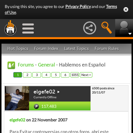
By using this site, you agree to our
Privacy Policy
and our
Terms
of Use
.
Hot Topics
Forum Index
Latest Topics
Forum Rules
Forums
-
General
- Hablemos en Español
1
2
3
4
5
6
1055
Next >
6500 posts since
elgefe02
20/11/07
Currently Offline
117,483
elgefe02
on 22 November 2007
Para Evitar controversias con otros foros, abrí este