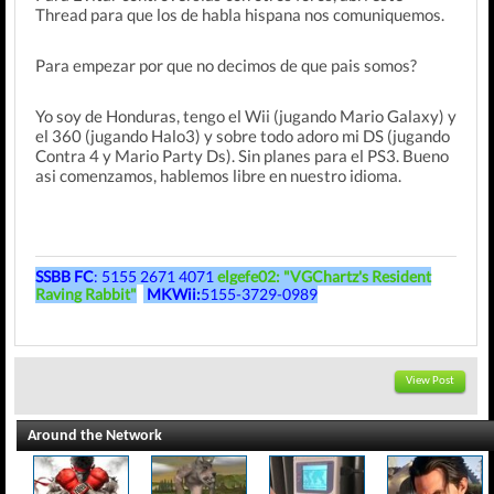
Thread para que los de habla hispana nos comuniquemos.
Para empezar por que no decimos de que pais somos?
Yo soy de Honduras, tengo el Wii (jugando Mario Galaxy) y
el 360 (jugando Halo3) y sobre todo adoro mi DS (jugando
Contra 4 y Mario Party Ds). Sin planes para el PS3. Bueno
asi comenzamos, hablemos libre en nuestro idioma.
SSBB FC
: 5155 2671 4071
elgefe02: "VGChartz's Resident
Raving Rabbit"
MKWii:
5155-3729-0989
View Post
Around the Network